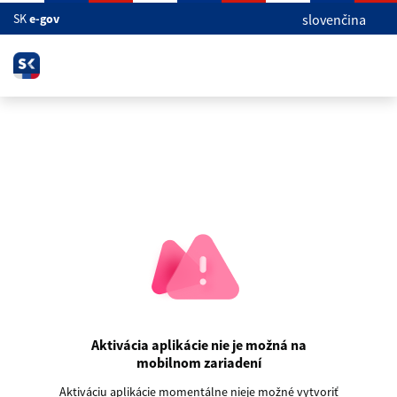
Skip to main content
SK
e-gov
slovenčina
Aktivácia aplikácie nie je možná na
mobilnom zariadení
Aktiváciu aplikácie momentálne nieje možné vytvoriť