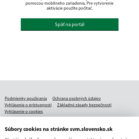
pomocou mobilneho zariadenia. Pre vytvorenie
aktivácie použite počítač.
Späť na portál
Podmienky používania
Ochrana osobných údajov
Päta
Vyhlásenie o prístupnosti
Základné zásady bezpečnosti
Vyhlásenie o cookies
Prevádzkovateľom služby je Ministerstvo investícií, regionálneho
rozvoja a informatizácie SR.
Súbory cookies na stránke svm.slovensko.sk
Zákaznícky kontakt:
slovensko@helpdesk.gov.sk
,
+421 235 803 083